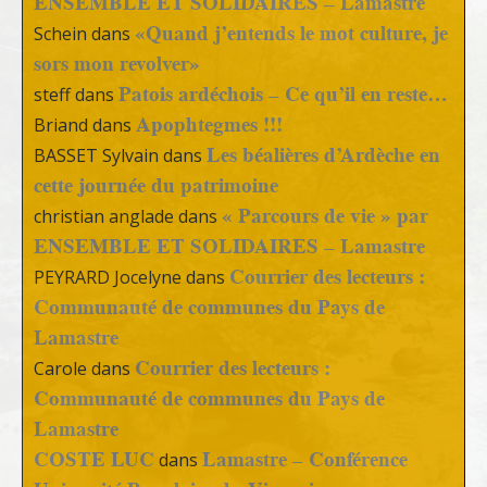
ENSEMBLE ET SOLIDAIRES – Lamastre
«Quand j’entends le mot culture, je
Schein
dans
sors mon revolver»
Patois ardéchois – Ce qu’il en reste…
steff
dans
Apophtegmes !!!
Briand
dans
Les béalières d’Ardèche en
BASSET Sylvain
dans
cette journée du patrimoine
« Parcours de vie » par
christian anglade
dans
ENSEMBLE ET SOLIDAIRES – Lamastre
Courrier des lecteurs :
PEYRARD Jocelyne
dans
Communauté de communes du Pays de
Lamastre
Courrier des lecteurs :
Carole
dans
Communauté de communes du Pays de
Lamastre
COSTE LUC
Lamastre – Conférence
dans