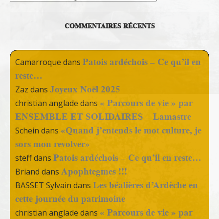
COMMENTAIRES RÉCENTS
Patois ardéchois – Ce qu’il en
Camarroque
dans
reste…
Joyeux Noël 2025
Zaz
dans
« Parcours de vie » par
christian anglade
dans
ENSEMBLE ET SOLIDAIRES – Lamastre
«Quand j’entends le mot culture, je
Schein
dans
sors mon revolver»
Patois ardéchois – Ce qu’il en reste…
steff
dans
Apophtegmes !!!
Briand
dans
Les béalières d’Ardèche en
BASSET Sylvain
dans
cette journée du patrimoine
« Parcours de vie » par
christian anglade
dans