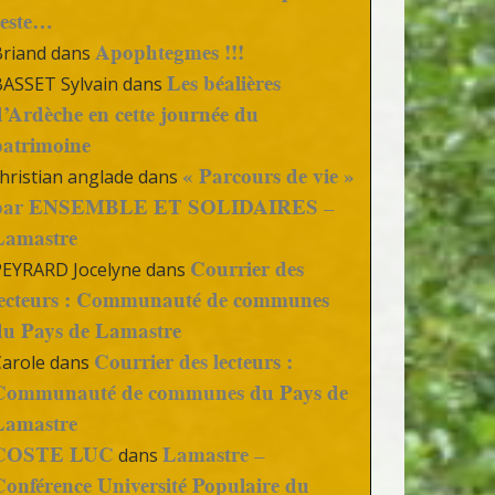
reste…
Apophtegmes !!!
Briand
dans
Les béalières
BASSET Sylvain
dans
d’Ardèche en cette journée du
patrimoine
« Parcours de vie »
hristian anglade
dans
par ENSEMBLE ET SOLIDAIRES –
Lamastre
Courrier des
PEYRARD Jocelyne
dans
lecteurs : Communauté de communes
du Pays de Lamastre
Courrier des lecteurs :
Carole
dans
Communauté de communes du Pays de
Lamastre
COSTE LUC
Lamastre –
dans
Conférence Université Populaire du