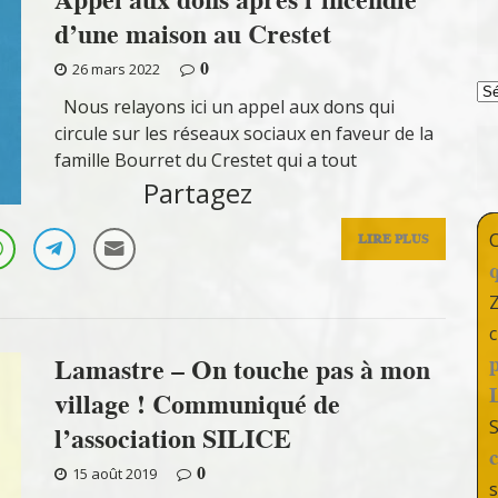
d’une maison au Crestet
0
26 mars 2022
T
Nous relayons ici un appel aux dons qui
circule sur les réseaux sociaux en faveur de la
famille Bourret du Crestet qui a tout
Partagez
LIRE PLUS
c
Lamastre – On touche pas à mon
village ! Communiqué de
l’association SILICE
0
15 août 2019
s