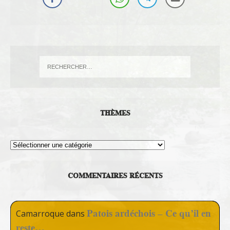
THÈMES
Thèmes
COMMENTAIRES RÉCENTS
Patois ardéchois – Ce qu’il en
Camarroque
dans
reste…