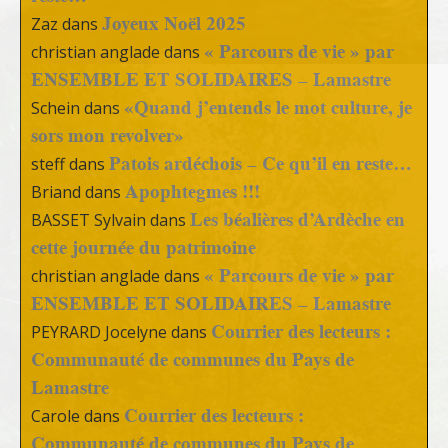
Joyeux Noël 2025
Zaz
dans
« Parcours de vie » par
christian anglade
dans
ENSEMBLE ET SOLIDAIRES – Lamastre
«Quand j’entends le mot culture, je
Schein
dans
sors mon revolver»
Patois ardéchois – Ce qu’il en reste…
steff
dans
Apophtegmes !!!
Briand
dans
Les béalières d’Ardèche en
BASSET Sylvain
dans
cette journée du patrimoine
« Parcours de vie » par
christian anglade
dans
ENSEMBLE ET SOLIDAIRES – Lamastre
Courrier des lecteurs :
PEYRARD Jocelyne
dans
Communauté de communes du Pays de
Lamastre
Courrier des lecteurs :
Carole
dans
Communauté de communes du Pays de