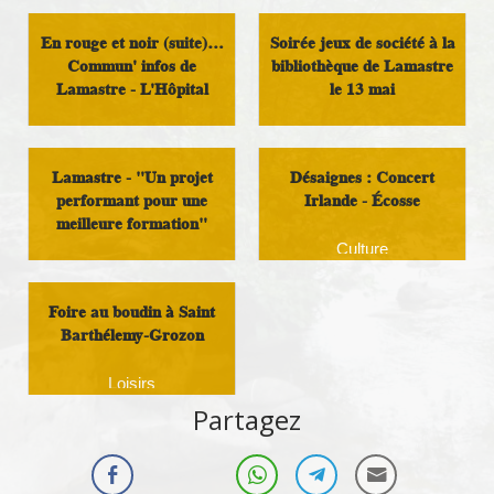
En rouge et noir (suite)…
Soirée jeux de société à la
Commun' infos de
bibliothèque de Lamastre
Lamastre - L'Hôpital
le 13 mai
Démocratie Locale
Loisirs
Lamastre - "Un projet
Désaignes : Concert
performant pour une
Irlande - Écosse
meilleure formation"
Culture
Argent Public
Foire au boudin à Saint
Barthélemy-Grozon
Loisirs
Partagez