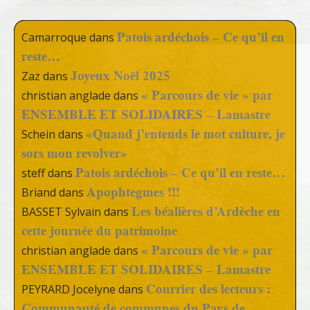
Patois ardéchois – Ce qu’il en
Camarroque
dans
reste…
Joyeux Noël 2025
Zaz
dans
« Parcours de vie » par
christian anglade
dans
ENSEMBLE ET SOLIDAIRES – Lamastre
«Quand j’entends le mot culture, je
Schein
dans
sors mon revolver»
Patois ardéchois – Ce qu’il en reste…
steff
dans
Apophtegmes !!!
Briand
dans
Les béalières d’Ardèche en
BASSET Sylvain
dans
cette journée du patrimoine
« Parcours de vie » par
christian anglade
dans
ENSEMBLE ET SOLIDAIRES – Lamastre
Courrier des lecteurs :
PEYRARD Jocelyne
dans
Communauté de communes du Pays de