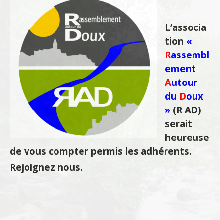
L’associa
tion
«
R
assembl
ement
A
utour
du
D
oux
»
(R AD)
serait
heureuse
de vous compter permis les adhérents.
Rejoignez nous.