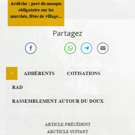
Ardèche : port du masque
obligatoire sur les
marchés, fêtes de village...
Infos Rassemblement
Partagez
autour du Doux
ADHÉRENTS
COTISATIONS
RAD
RASSEMBLEMENT AUTOUR DU DOUX
ARTICLE PRÉCÉDENT
ARCTICLE SUIVANT