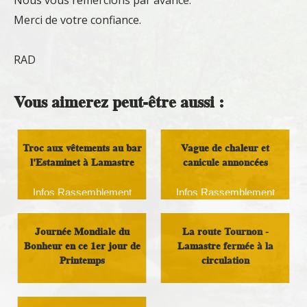
Nous vous remercions par avance.
Merci de votre confiance.
RAD
Vous aimerez peut-être aussi :
Troc aux vêtements au bar
Vague de chaleur et
l'Estaminet à Lamastre
canicule annoncées
Infos Rassemblement
Infos Rassemblement
autour du Doux
autour du Doux
Journée Mondiale du
La route Tournon -
Bonheur en ce 1er jour de
Lamastre fermée à la
Printemps
circulation
Infos Rassemblement
Infos Rassemblement
autour du Doux
autour du Doux