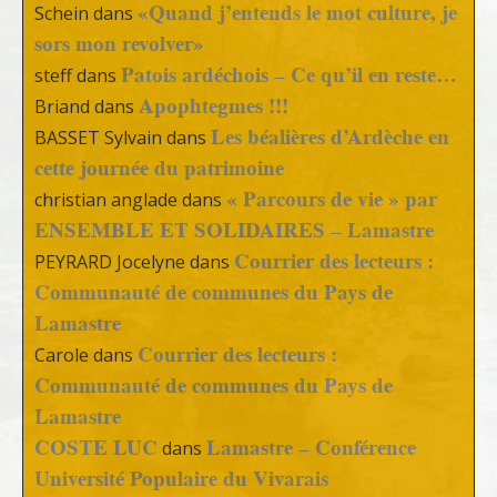
«Quand j’entends le mot culture, je
Schein
dans
sors mon revolver»
Patois ardéchois – Ce qu’il en reste…
steff
dans
Apophtegmes !!!
Briand
dans
Les béalières d’Ardèche en
BASSET Sylvain
dans
cette journée du patrimoine
« Parcours de vie » par
christian anglade
dans
ENSEMBLE ET SOLIDAIRES – Lamastre
Courrier des lecteurs :
PEYRARD Jocelyne
dans
Communauté de communes du Pays de
Lamastre
Courrier des lecteurs :
Carole
dans
Communauté de communes du Pays de
Lamastre
COSTE LUC
Lamastre – Conférence
dans
Université Populaire du Vivarais