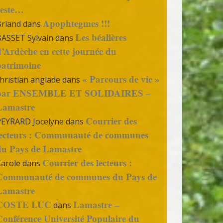
reste…
Apophtegmes !!!
Briand
dans
Les béalières
BASSET Sylvain
dans
d’Ardèche en cette journée du
patrimoine
« Parcours de vie »
hristian anglade
dans
par ENSEMBLE ET SOLIDAIRES –
Lamastre
Courrier des
PEYRARD Jocelyne
dans
lecteurs : Communauté de communes
du Pays de Lamastre
Courrier des lecteurs :
Carole
dans
Communauté de communes du Pays de
Lamastre
COSTE LUC
Lamastre –
dans
Conférence Université Populaire du