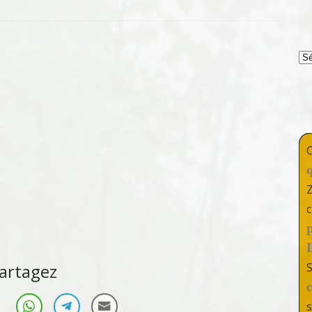
T
c
artagez
s