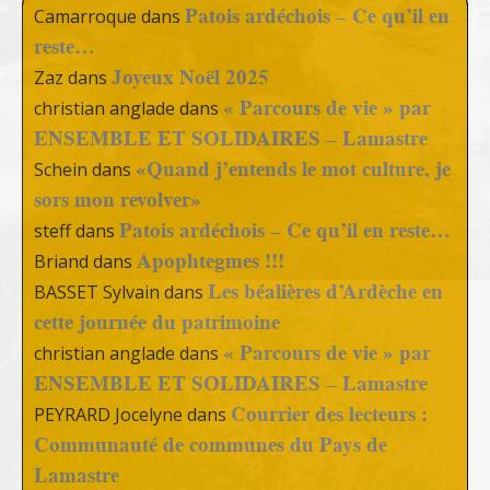
Patois ardéchois – Ce qu’il en
Camarroque
dans
reste…
Joyeux Noël 2025
Zaz
dans
« Parcours de vie » par
christian anglade
dans
ENSEMBLE ET SOLIDAIRES – Lamastre
«Quand j’entends le mot culture, je
Schein
dans
sors mon revolver»
Patois ardéchois – Ce qu’il en reste…
steff
dans
Apophtegmes !!!
Briand
dans
Les béalières d’Ardèche en
BASSET Sylvain
dans
cette journée du patrimoine
« Parcours de vie » par
christian anglade
dans
ENSEMBLE ET SOLIDAIRES – Lamastre
Courrier des lecteurs :
PEYRARD Jocelyne
dans
Communauté de communes du Pays de
Lamastre