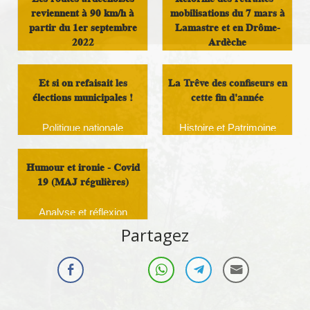
reviennent à 90 km/h à
mobilisations du 7 mars à
partir du 1er septembre
Lamastre et en Drôme-
2022
Ardèche
Politique locale
Politique nationale
Et si on refaisait les
La Trêve des confiseurs en
élections municipales !
cette fin d'année
Politique nationale
Histoire et Patrimoine
Humour et ironie - Covid
19 (MAJ régulières)
Analyse et réflexion
Partagez