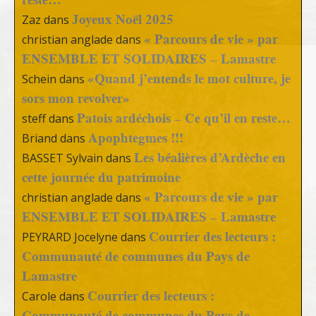
Joyeux Noël 2025
Zaz
dans
« Parcours de vie » par
christian anglade
dans
ENSEMBLE ET SOLIDAIRES – Lamastre
«Quand j’entends le mot culture, je
Schein
dans
sors mon revolver»
Patois ardéchois – Ce qu’il en reste…
steff
dans
Apophtegmes !!!
Briand
dans
Les béalières d’Ardèche en
BASSET Sylvain
dans
cette journée du patrimoine
« Parcours de vie » par
christian anglade
dans
ENSEMBLE ET SOLIDAIRES – Lamastre
Courrier des lecteurs :
PEYRARD Jocelyne
dans
Communauté de communes du Pays de
Lamastre
Courrier des lecteurs :
Carole
dans
Communauté de communes du Pays de