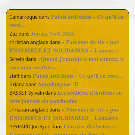
Patois ardéchois – Ce qu’il en
Camarroque
dans
reste…
Joyeux Noël 2025
Zaz
dans
« Parcours de vie » par
christian anglade
dans
ENSEMBLE ET SOLIDAIRES – Lamastre
«Quand j’entends le mot culture, je
Schein
dans
sors mon revolver»
Patois ardéchois – Ce qu’il en reste…
steff
dans
Apophtegmes !!!
Briand
dans
Les béalières d’Ardèche en
BASSET Sylvain
dans
cette journée du patrimoine
« Parcours de vie » par
christian anglade
dans
ENSEMBLE ET SOLIDAIRES – Lamastre
Courrier des lecteurs :
PEYRARD Jocelyne
dans
Communauté de communes du Pays de