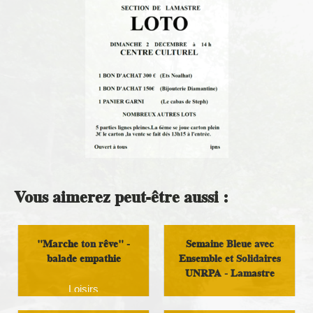
Vous aimerez peut-être aussi :
"Marche ton rêve" -
Semaine Bleue avec
balade empathie
Ensemble et Solidaires
UNRPA - Lamastre
Loisirs
Initiatives Locales