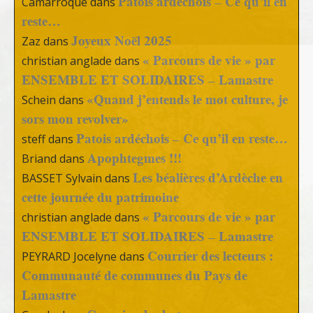
Patois ardéchois – Ce qu’il en
Camarroque
dans
reste…
Joyeux Noël 2025
Zaz
dans
« Parcours de vie » par
christian anglade
dans
ENSEMBLE ET SOLIDAIRES – Lamastre
«Quand j’entends le mot culture, je
Schein
dans
sors mon revolver»
Patois ardéchois – Ce qu’il en reste…
steff
dans
Apophtegmes !!!
Briand
dans
Les béalières d’Ardèche en
BASSET Sylvain
dans
cette journée du patrimoine
« Parcours de vie » par
christian anglade
dans
ENSEMBLE ET SOLIDAIRES – Lamastre
Courrier des lecteurs :
PEYRARD Jocelyne
dans
Communauté de communes du Pays de
Lamastre