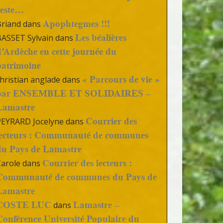
reste…
Apophtegmes !!!
Briand
dans
Les béalières
BASSET Sylvain
dans
d’Ardèche en cette journée du
patrimoine
« Parcours de vie »
hristian anglade
dans
par ENSEMBLE ET SOLIDAIRES –
Lamastre
Courrier des
PEYRARD Jocelyne
dans
lecteurs : Communauté de communes
du Pays de Lamastre
Courrier des lecteurs :
Carole
dans
Communauté de communes du Pays de
Lamastre
COSTE LUC
Lamastre –
dans
Conférence Université Populaire du