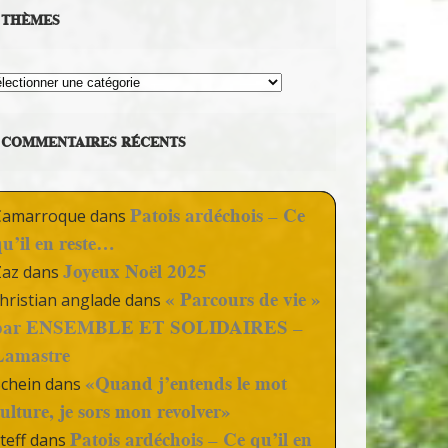
THÈMES
hèmes
COMMENTAIRES RÉCENTS
Patois ardéchois – Ce
Camarroque
dans
qu’il en reste…
Joyeux Noël 2025
Zaz
dans
« Parcours de vie »
hristian anglade
dans
par ENSEMBLE ET SOLIDAIRES –
Lamastre
«Quand j’entends le mot
Schein
dans
culture, je sors mon revolver»
Patois ardéchois – Ce qu’il en
teff
dans