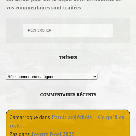
vos commentaires sont traitées
.
THÈMES
Thèmes
COMMENTAIRES RÉCENTS
Patois ardéchois – Ce qu’il en
Camarroque
dans
reste…
Joyeux Noël 2025
Zaz
dans