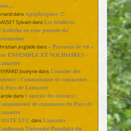
reste…
Apophtegmes !!!
Briand
dans
Les béalières
BASSET Sylvain
dans
d’Ardèche en cette journée du
patrimoine
« Parcours de vie »
hristian anglade
dans
par ENSEMBLE ET SOLIDAIRES –
Lamastre
Courrier des
PEYRARD Jocelyne
dans
lecteurs : Communauté de communes
du Pays de Lamastre
Courrier des lecteurs :
Carole
dans
Communauté de communes du Pays de
Lamastre
COSTE LUC
Lamastre –
dans
Conférence Université Populaire du