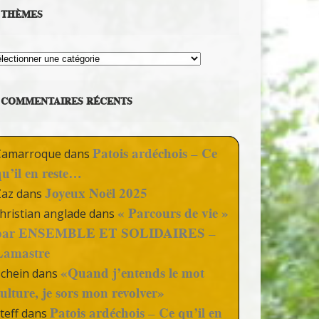
THÈMES
hèmes
COMMENTAIRES RÉCENTS
Patois ardéchois – Ce
Camarroque
dans
qu’il en reste…
Joyeux Noël 2025
Zaz
dans
« Parcours de vie »
hristian anglade
dans
par ENSEMBLE ET SOLIDAIRES –
Lamastre
«Quand j’entends le mot
Schein
dans
culture, je sors mon revolver»
Patois ardéchois – Ce qu’il en
teff
dans