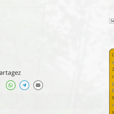
T
artagez
c
s