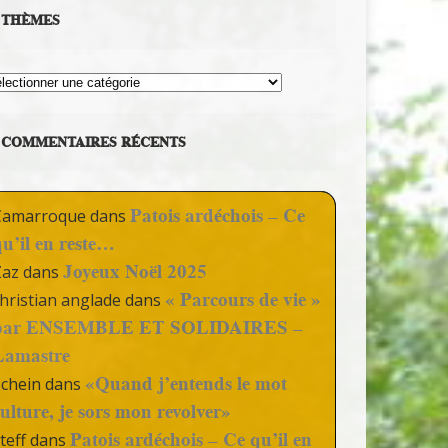
THÈMES
hèmes
COMMENTAIRES RÉCENTS
Patois ardéchois – Ce
Camarroque
dans
qu’il en reste…
Joyeux Noël 2025
Zaz
dans
« Parcours de vie »
hristian anglade
dans
par ENSEMBLE ET SOLIDAIRES –
Lamastre
«Quand j’entends le mot
Schein
dans
culture, je sors mon revolver»
Patois ardéchois – Ce qu’il en
teff
dans