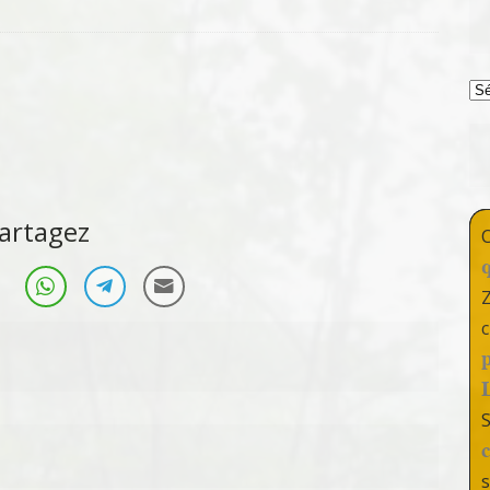
T
artagez
c
s