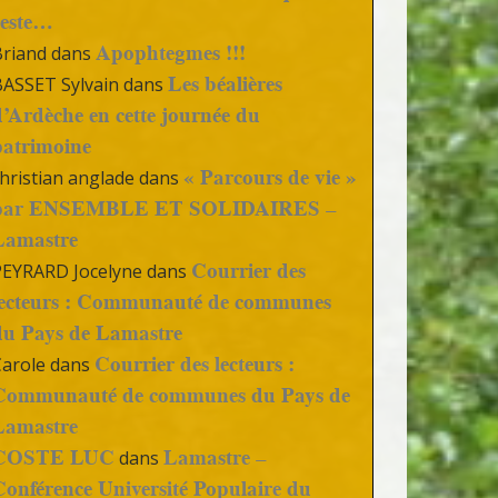
reste…
Apophtegmes !!!
Briand
dans
Les béalières
BASSET Sylvain
dans
d’Ardèche en cette journée du
patrimoine
« Parcours de vie »
hristian anglade
dans
par ENSEMBLE ET SOLIDAIRES –
Lamastre
Courrier des
PEYRARD Jocelyne
dans
lecteurs : Communauté de communes
du Pays de Lamastre
Courrier des lecteurs :
Carole
dans
Communauté de communes du Pays de
Lamastre
COSTE LUC
Lamastre –
dans
Conférence Université Populaire du