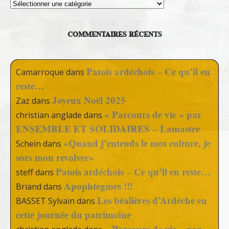
Thèmes
COMMENTAIRES RÉCENTS
Patois ardéchois – Ce qu’il en
Camarroque
dans
reste…
Joyeux Noël 2025
Zaz
dans
« Parcours de vie » par
christian anglade
dans
ENSEMBLE ET SOLIDAIRES – Lamastre
«Quand j’entends le mot culture, je
Schein
dans
sors mon revolver»
Patois ardéchois – Ce qu’il en reste…
steff
dans
Apophtegmes !!!
Briand
dans
Les béalières d’Ardèche en
BASSET Sylvain
dans
cette journée du patrimoine