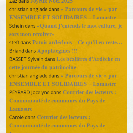
Joyeux Noël 2025
Zaz
dans
« Parcours de vie » par
christian anglade
dans
ENSEMBLE ET SOLIDAIRES – Lamastre
«Quand j’entends le mot culture, je
Schein
dans
sors mon revolver»
Patois ardéchois – Ce qu’il en reste…
steff
dans
Apophtegmes !!!
Briand
dans
Les béalières d’Ardèche en
BASSET Sylvain
dans
cette journée du patrimoine
« Parcours de vie » par
christian anglade
dans
ENSEMBLE ET SOLIDAIRES – Lamastre
Courrier des lecteurs :
PEYRARD Jocelyne
dans
Communauté de communes du Pays de
Lamastre
Courrier des lecteurs :
Carole
dans
Communauté de communes du Pays de