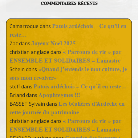
COMMENTAIRES RÉCENTS
Patois ardéchois – Ce qu’il en
Camarroque
dans
reste…
Joyeux Noël 2025
Zaz
dans
« Parcours de vie » par
christian anglade
dans
ENSEMBLE ET SOLIDAIRES – Lamastre
«Quand j’entends le mot culture, je
Schein
dans
sors mon revolver»
Patois ardéchois – Ce qu’il en reste…
steff
dans
Apophtegmes !!!
Briand
dans
Les béalières d’Ardèche en
BASSET Sylvain
dans
cette journée du patrimoine
« Parcours de vie » par
christian anglade
dans
ENSEMBLE ET SOLIDAIRES – Lamastre