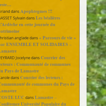
reste…
Apophtegmes !!!
Briand
dans
Les béalières
BASSET Sylvain
dans
d’Ardèche en cette journée du
patrimoine
« Parcours de vie »
hristian anglade
dans
par ENSEMBLE ET SOLIDAIRES –
Lamastre
Courrier des
PEYRARD Jocelyne
dans
lecteurs : Communauté de communes
du Pays de Lamastre
Courrier des lecteurs :
Carole
dans
Communauté de communes du Pays de
Lamastre
COSTE LUC
Lamastre –
dans
Conférence Université Populaire du