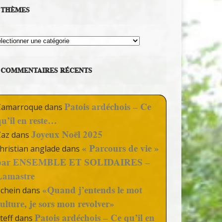
THÈMES
hèmes
COMMENTAIRES RÉCENTS
Patois ardéchois – Ce
Camarroque
dans
qu’il en reste…
Joyeux Noël 2025
Zaz
dans
« Parcours de vie »
hristian anglade
dans
par ENSEMBLE ET SOLIDAIRES –
Lamastre
«Quand j’entends le mot
Schein
dans
culture, je sors mon revolver»
Patois ardéchois – Ce qu’il en
teff
dans