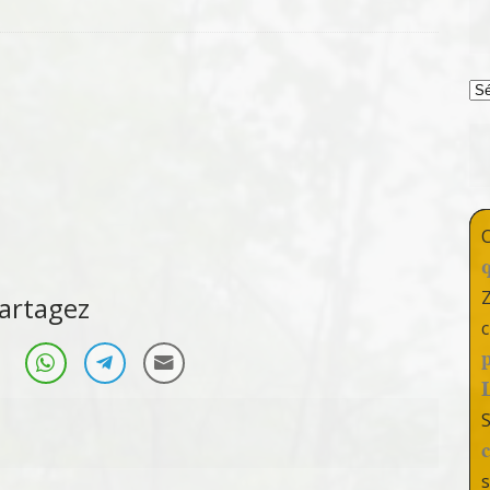
T
artagez
c
s