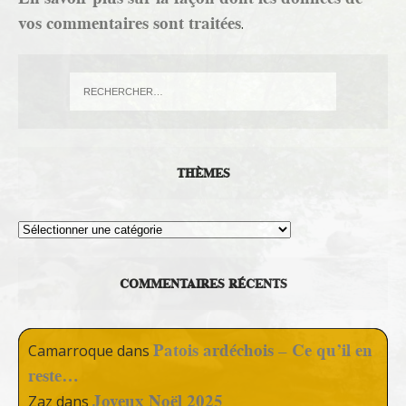
vos commentaires sont traitées
.
THÈMES
Thèmes
COMMENTAIRES RÉCENTS
Patois ardéchois – Ce qu’il en
Camarroque
dans
reste…
Joyeux Noël 2025
Zaz
dans