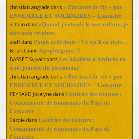
« Parcours de vie » par
christian anglade
dans
ENSEMBLE ET SOLIDAIRES – Lamastre
«Quand j’entends le mot culture, je
Schein
dans
sors mon revolver»
Patois ardéchois – Ce qu’il en reste…
steff
dans
Apophtegmes !!!
Briand
dans
Les béalières d’Ardèche en
BASSET Sylvain
dans
cette journée du patrimoine
« Parcours de vie » par
christian anglade
dans
ENSEMBLE ET SOLIDAIRES – Lamastre
Courrier des lecteurs :
PEYRARD Jocelyne
dans
Communauté de communes du Pays de
Lamastre
Courrier des lecteurs :
Carole
dans
Communauté de communes du Pays de
Lamastre