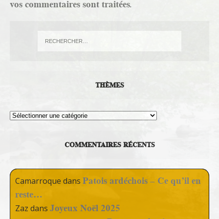
vos commentaires sont traitées
.
THÈMES
Thèmes
COMMENTAIRES RÉCENTS
Patois ardéchois – Ce qu’il en
Camarroque
dans
reste…
Joyeux Noël 2025
Zaz
dans