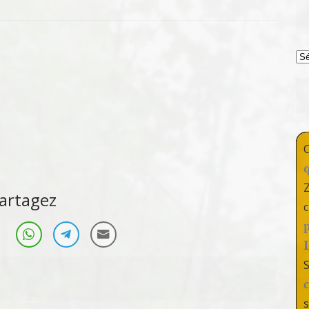
T
artagez
c
s