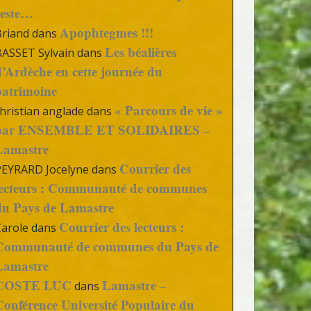
reste…
Apophtegmes !!!
Briand
dans
Les béalières
BASSET Sylvain
dans
d’Ardèche en cette journée du
patrimoine
« Parcours de vie »
hristian anglade
dans
par ENSEMBLE ET SOLIDAIRES –
Lamastre
Courrier des
PEYRARD Jocelyne
dans
lecteurs : Communauté de communes
du Pays de Lamastre
Courrier des lecteurs :
Carole
dans
Communauté de communes du Pays de
Lamastre
COSTE LUC
Lamastre –
dans
Conférence Université Populaire du