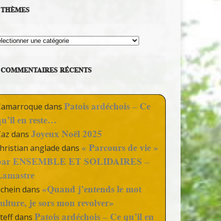
THÈMES
hèmes
COMMENTAIRES RÉCENTS
Patois ardéchois – Ce
Camarroque
dans
qu’il en reste…
Joyeux Noël 2025
Zaz
dans
« Parcours de vie »
hristian anglade
dans
par ENSEMBLE ET SOLIDAIRES –
Lamastre
«Quand j’entends le mot
Schein
dans
culture, je sors mon revolver»
Patois ardéchois – Ce qu’il en
teff
dans