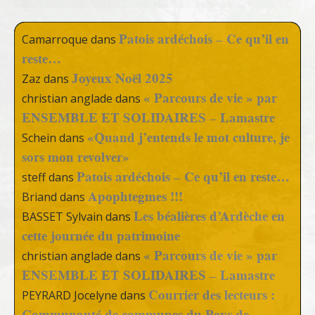
Patois ardéchois – Ce qu’il en
Camarroque
dans
reste…
Joyeux Noël 2025
Zaz
dans
« Parcours de vie » par
christian anglade
dans
ENSEMBLE ET SOLIDAIRES – Lamastre
«Quand j’entends le mot culture, je
Schein
dans
sors mon revolver»
Patois ardéchois – Ce qu’il en reste…
steff
dans
Apophtegmes !!!
Briand
dans
Les béalières d’Ardèche en
BASSET Sylvain
dans
cette journée du patrimoine
« Parcours de vie » par
christian anglade
dans
ENSEMBLE ET SOLIDAIRES – Lamastre
Courrier des lecteurs :
PEYRARD Jocelyne
dans
Communauté de communes du Pays de