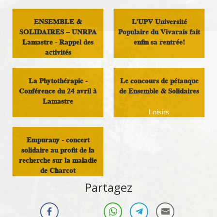
ENSEMBLE &
L'UPV Université
SOLIDAIRES – UNRPA
Populaire du Vivarais fait
Lamastre - Rappel des
enfin sa rentrée!
activités
Initiatives Locales
Loisirs
La Phytothérapie -
Le concours de pétanque
Conférence du 24 avril à
de Ensemble & Solidaires
Lamastre
Loisirs
Initiatives Locales
Empurany - concert
solidaire au profit de la
recherche sur la maladie
de Charcot
Partagez
Initiatives Locales