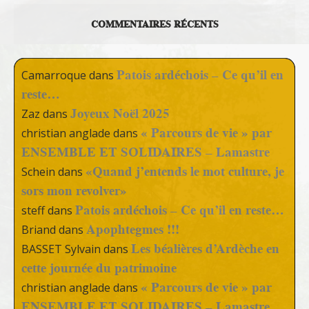
COMMENTAIRES RÉCENTS
Patois ardéchois – Ce qu’il en
Camarroque
dans
reste…
Joyeux Noël 2025
Zaz
dans
« Parcours de vie » par
christian anglade
dans
ENSEMBLE ET SOLIDAIRES – Lamastre
«Quand j’entends le mot culture, je
Schein
dans
sors mon revolver»
Patois ardéchois – Ce qu’il en reste…
steff
dans
Apophtegmes !!!
Briand
dans
Les béalières d’Ardèche en
BASSET Sylvain
dans
cette journée du patrimoine
« Parcours de vie » par
christian anglade
dans
ENSEMBLE ET SOLIDAIRES – Lamastre