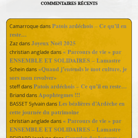
COMMENTAIRES RÉCENTS
Patois ardéchois – Ce qu’il en
Camarroque
dans
reste…
Joyeux Noël 2025
Zaz
dans
« Parcours de vie » par
christian anglade
dans
ENSEMBLE ET SOLIDAIRES – Lamastre
«Quand j’entends le mot culture, je
Schein
dans
sors mon revolver»
Patois ardéchois – Ce qu’il en reste…
steff
dans
Apophtegmes !!!
Briand
dans
Les béalières d’Ardèche en
BASSET Sylvain
dans
cette journée du patrimoine
« Parcours de vie » par
christian anglade
dans
ENSEMBLE ET SOLIDAIRES – Lamastre