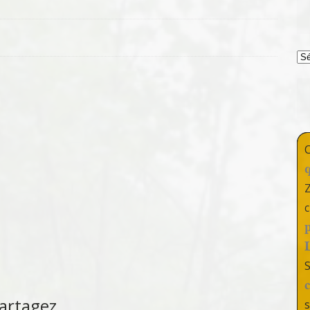
T
c
artagez
s