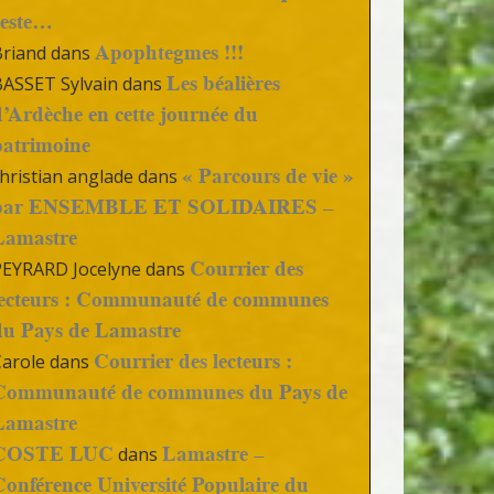
reste…
Apophtegmes !!!
Briand
dans
Les béalières
BASSET Sylvain
dans
d’Ardèche en cette journée du
patrimoine
« Parcours de vie »
hristian anglade
dans
par ENSEMBLE ET SOLIDAIRES –
Lamastre
Courrier des
PEYRARD Jocelyne
dans
lecteurs : Communauté de communes
du Pays de Lamastre
Courrier des lecteurs :
Carole
dans
Communauté de communes du Pays de
Lamastre
COSTE LUC
Lamastre –
dans
Conférence Université Populaire du