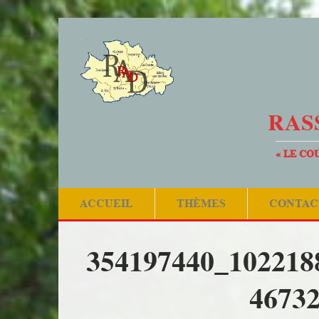
RAS
« LE CO
ACCUEIL
THÈMES
CONTAC
354197440_102218
4673