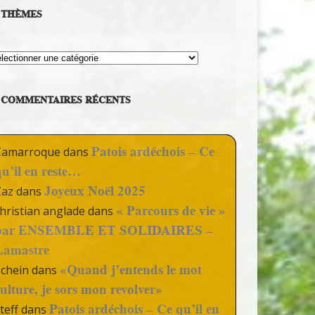
THÈMES
hèmes
COMMENTAIRES RÉCENTS
Patois ardéchois – Ce
Camarroque
dans
qu’il en reste…
Joyeux Noël 2025
Zaz
dans
« Parcours de vie »
hristian anglade
dans
par ENSEMBLE ET SOLIDAIRES –
Lamastre
«Quand j’entends le mot
Schein
dans
culture, je sors mon revolver»
Patois ardéchois – Ce qu’il en
teff
dans