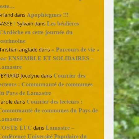
reste…
Apophtegmes !!!
Briand
dans
Les béalières
BASSET Sylvain
dans
d’Ardèche en cette journée du
patrimoine
« Parcours de vie »
hristian anglade
dans
par ENSEMBLE ET SOLIDAIRES –
Lamastre
Courrier des
PEYRARD Jocelyne
dans
lecteurs : Communauté de communes
du Pays de Lamastre
Courrier des lecteurs :
Carole
dans
Communauté de communes du Pays de
Lamastre
COSTE LUC
Lamastre –
dans
Conférence Université Populaire du