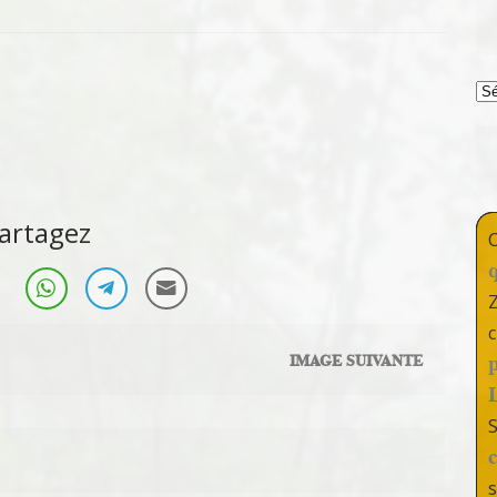
T
artagez
c
IMAGE SUIVANTE
s