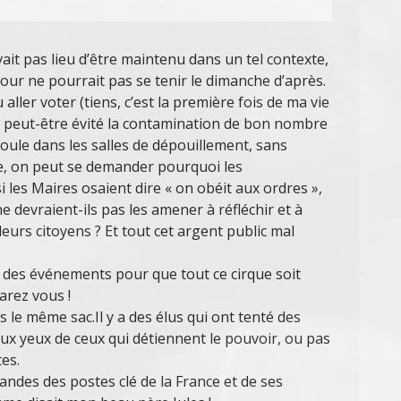
vait pas lieu d’être maintenu dans un tel contexte,
ur ne pourrait pas se tenir le dimanche d’après.
ller voter (tiens, c’est la première fois de ma vie
ait peut-être évité la contamination de bon nombre
a foule dans les salles de dépouillement, sans
e, on peut se demander pourquoi les
i les Maires osaient dire « on obéit aux ordres »,
e devraient-ils pas les amener à réfléchir et à
leurs citoyens ? Et tout cet argent public mal
te des événements pour que tout ce cirque soit
arez vous !
 le même sac.Il y a des élus qui ont tenté des
aux yeux de ceux qui détiennent le pouvoir, ou pas
tes.
ndes des postes clé de la France et de ses