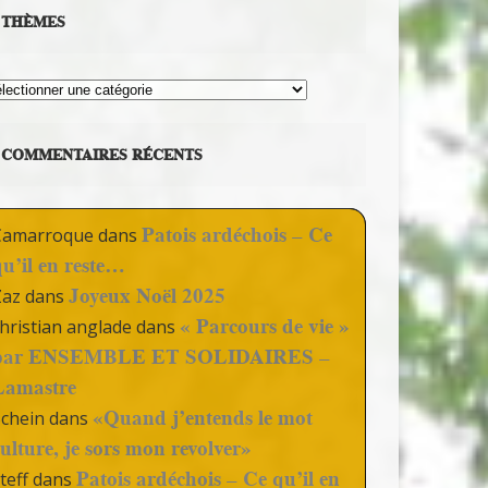
THÈMES
hèmes
COMMENTAIRES RÉCENTS
Patois ardéchois – Ce
Camarroque
dans
qu’il en reste…
Joyeux Noël 2025
Zaz
dans
« Parcours de vie »
hristian anglade
dans
par ENSEMBLE ET SOLIDAIRES –
Lamastre
«Quand j’entends le mot
Schein
dans
culture, je sors mon revolver»
Patois ardéchois – Ce qu’il en
teff
dans