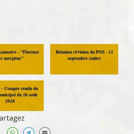
mastre - "Fluctuat
Réunion révision du POS - 12
ec mergitur"
septembre (suite)
é et solidarité
Démocratie Locale
 - Compte rendu du
unicipal du 20 août
2018
artagez
 rendu de conseil
mmunautaire