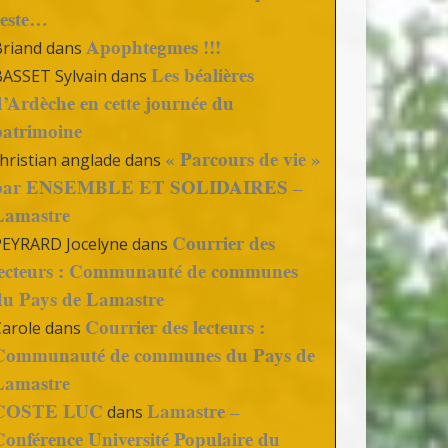
reste…
Apophtegmes !!!
Briand
dans
Les béalières
BASSET Sylvain
dans
d’Ardèche en cette journée du
patrimoine
« Parcours de vie »
hristian anglade
dans
par ENSEMBLE ET SOLIDAIRES –
Lamastre
Courrier des
PEYRARD Jocelyne
dans
lecteurs : Communauté de communes
du Pays de Lamastre
Courrier des lecteurs :
Carole
dans
Communauté de communes du Pays de
Lamastre
COSTE LUC
Lamastre –
dans
Conférence Université Populaire du