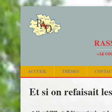
RAS
« LE CO
ACCUEIL
THÈMES
CONTAC
Et si on refaisait l