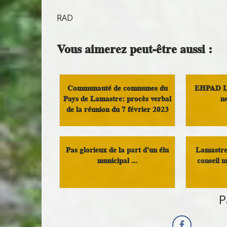
RAD
Vous aimerez peut-être aussi :
Communauté de communes du
EHPAD La
Pays de Lamastre: procès verbal
n
de la réunion du 7 février 2023
Sant
Compte rendu de conseil
communautaire
Pas glorieux de la part d'un élu
Lamastre
municipal ...
conseil m
Politique locale
P
Compte
co