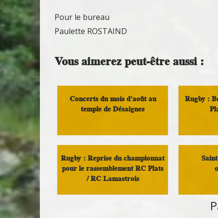
Pour le bureau
Paulette ROSTAIND
Vous aimerez peut-être aussi :
Concerts du mois d'août au
Rugby : Be
temple de Désaignes
Pl
Loisirs
Rugby : Reprise du championnat
Saint
pour le rassemblement RC Plats
/ RC Lamastrois
A
P
Loisirs