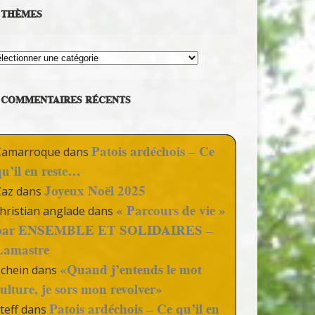
THÈMES
hèmes
COMMENTAIRES RÉCENTS
Patois ardéchois – Ce
Camarroque
dans
qu’il en reste…
Joyeux Noël 2025
Zaz
dans
« Parcours de vie »
hristian anglade
dans
par ENSEMBLE ET SOLIDAIRES –
Lamastre
«Quand j’entends le mot
Schein
dans
culture, je sors mon revolver»
Patois ardéchois – Ce qu’il en
teff
dans