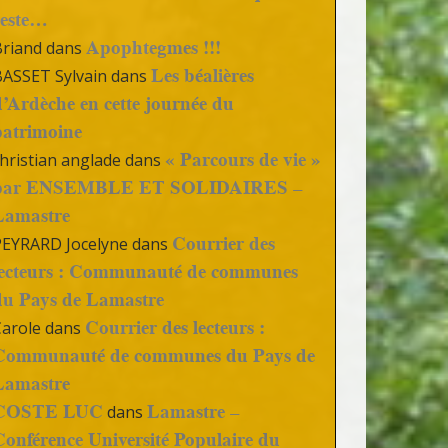
reste…
Apophtegmes !!!
Briand
dans
Les béalières
BASSET Sylvain
dans
d’Ardèche en cette journée du
patrimoine
« Parcours de vie »
hristian anglade
dans
par ENSEMBLE ET SOLIDAIRES –
Lamastre
Courrier des
PEYRARD Jocelyne
dans
lecteurs : Communauté de communes
du Pays de Lamastre
Courrier des lecteurs :
Carole
dans
Communauté de communes du Pays de
Lamastre
COSTE LUC
Lamastre –
dans
Conférence Université Populaire du