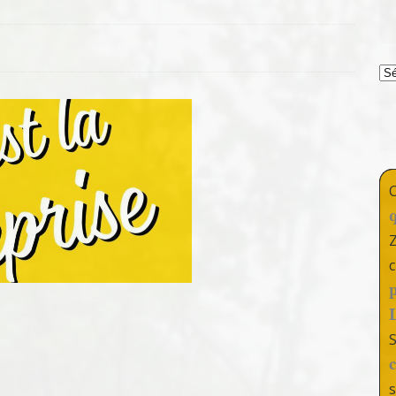
T
c
s