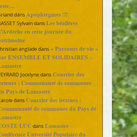
reste…
Apophtegmes !!!
Briand
dans
Les béalières
BASSET Sylvain
dans
d’Ardèche en cette journée du
patrimoine
« Parcours de vie »
hristian anglade
dans
par ENSEMBLE ET SOLIDAIRES –
Lamastre
Courrier des
PEYRARD Jocelyne
dans
lecteurs : Communauté de communes
du Pays de Lamastre
Courrier des lecteurs :
Carole
dans
Communauté de communes du Pays de
Lamastre
COSTE LUC
Lamastre –
dans
Conférence Université Populaire du