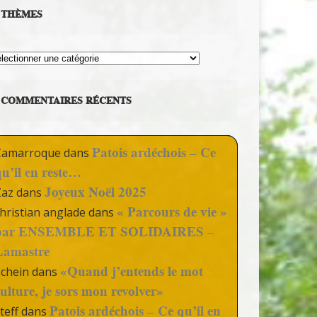
THÈMES
hèmes
COMMENTAIRES RÉCENTS
Patois ardéchois – Ce
Camarroque
dans
qu’il en reste…
Joyeux Noël 2025
Zaz
dans
« Parcours de vie »
hristian anglade
dans
par ENSEMBLE ET SOLIDAIRES –
Lamastre
«Quand j’entends le mot
Schein
dans
culture, je sors mon revolver»
Patois ardéchois – Ce qu’il en
teff
dans