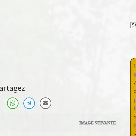
T
artagez
c
IMAGE SUIVANTE
s