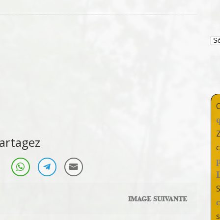
T
artagez
c
IMAGE SUIVANTE
s