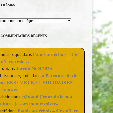
THÈMES
hèmes
COMMENTAIRES RÉCENTS
Patois ardéchois – Ce
Camarroque
dans
qu’il en reste…
Joyeux Noël 2025
Zaz
dans
« Parcours de vie »
hristian anglade
dans
par ENSEMBLE ET SOLIDAIRES –
Lamastre
«Quand j’entends le mot
Schein
dans
culture, je sors mon revolver»
Patois ardéchois – Ce qu’il en
teff
dans