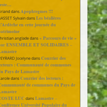
reste…
Apophtegmes !!!
Briand
dans
Les béalières
BASSET Sylvain
dans
d’Ardèche en cette journée du
patrimoine
« Parcours de vie »
hristian anglade
dans
par ENSEMBLE ET SOLIDAIRES –
Lamastre
Courrier des
PEYRARD Jocelyne
dans
lecteurs : Communauté de communes
du Pays de Lamastre
Courrier des lecteurs :
Carole
dans
Communauté de communes du Pays de
Lamastre
COSTE LUC
Lamastre –
dans
Conférence Université Populaire du