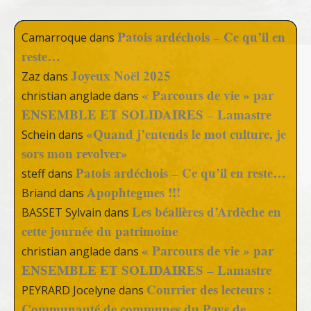
Patois ardéchois – Ce qu’il en
Camarroque
dans
reste…
Joyeux Noël 2025
Zaz
dans
« Parcours de vie » par
christian anglade
dans
ENSEMBLE ET SOLIDAIRES – Lamastre
«Quand j’entends le mot culture, je
Schein
dans
sors mon revolver»
Patois ardéchois – Ce qu’il en reste…
steff
dans
Apophtegmes !!!
Briand
dans
Les béalières d’Ardèche en
BASSET Sylvain
dans
cette journée du patrimoine
« Parcours de vie » par
christian anglade
dans
ENSEMBLE ET SOLIDAIRES – Lamastre
Courrier des lecteurs :
PEYRARD Jocelyne
dans
Communauté de communes du Pays de