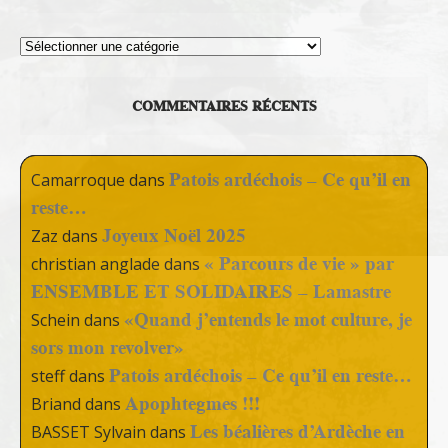
Thèmes
COMMENTAIRES RÉCENTS
Patois ardéchois – Ce qu’il en
Camarroque
dans
reste…
Joyeux Noël 2025
Zaz
dans
« Parcours de vie » par
christian anglade
dans
ENSEMBLE ET SOLIDAIRES – Lamastre
«Quand j’entends le mot culture, je
Schein
dans
sors mon revolver»
Patois ardéchois – Ce qu’il en reste…
steff
dans
Apophtegmes !!!
Briand
dans
Les béalières d’Ardèche en
BASSET Sylvain
dans