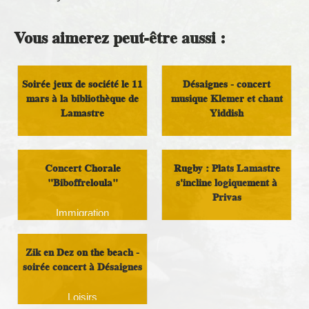
Vous aimerez peut-être aussi :
Soirée jeux de société le 11
Désaignes - concert
mars à la bibliothèque de
musique Klemer et chant
Lamastre
Yiddish
Loisirs
Loisirs
Concert Chorale
Rugby : Plats Lamastre
"Biboffreloula"
s'incline logiquement à
Privas
Immigration
Loisirs
Zik en Dez on the beach -
soirée concert à Désaignes
Loisirs