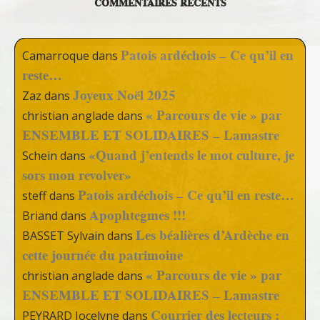
COMMENTAIRES RÉCENTS
Patois ardéchois – Ce qu’il en
Camarroque
dans
reste…
Joyeux Noël 2025
Zaz
dans
« Parcours de vie » par
christian anglade
dans
ENSEMBLE ET SOLIDAIRES – Lamastre
«Quand j’entends le mot culture, je
Schein
dans
sors mon revolver»
Patois ardéchois – Ce qu’il en reste…
steff
dans
Apophtegmes !!!
Briand
dans
Les béalières d’Ardèche en
BASSET Sylvain
dans
cette journée du patrimoine
« Parcours de vie » par
christian anglade
dans
ENSEMBLE ET SOLIDAIRES – Lamastre
Courrier des lecteurs :
PEYRARD Jocelyne
dans