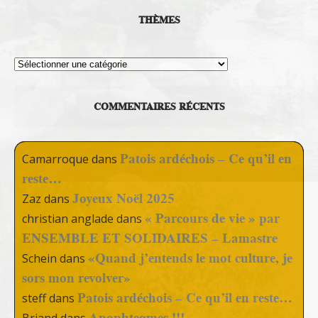
THÈMES
Thèmes
COMMENTAIRES RÉCENTS
Patois ardéchois – Ce qu’il en
Camarroque
dans
reste…
Joyeux Noël 2025
Zaz
dans
« Parcours de vie » par
christian anglade
dans
ENSEMBLE ET SOLIDAIRES – Lamastre
«Quand j’entends le mot culture, je
Schein
dans
sors mon revolver»
Patois ardéchois – Ce qu’il en reste…
steff
dans
Apophtegmes !!!