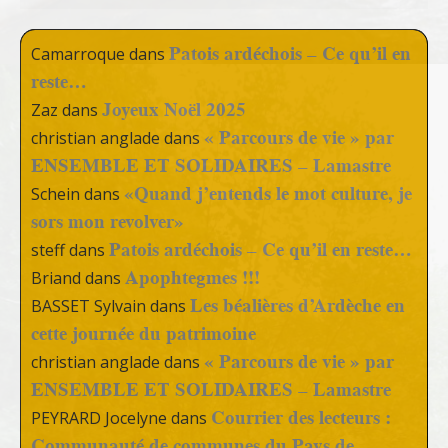
Patois ardéchois – Ce qu’il en
Camarroque
dans
reste…
Joyeux Noël 2025
Zaz
dans
« Parcours de vie » par
christian anglade
dans
ENSEMBLE ET SOLIDAIRES – Lamastre
«Quand j’entends le mot culture, je
Schein
dans
sors mon revolver»
Patois ardéchois – Ce qu’il en reste…
steff
dans
Apophtegmes !!!
Briand
dans
Les béalières d’Ardèche en
BASSET Sylvain
dans
cette journée du patrimoine
« Parcours de vie » par
christian anglade
dans
ENSEMBLE ET SOLIDAIRES – Lamastre
Courrier des lecteurs :
PEYRARD Jocelyne
dans
Communauté de communes du Pays de