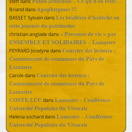
Patois ardéchois – Ce qu’il en reste…
steff
dans
Apophtegmes !!!
Briand
dans
Les béalières d’Ardèche en
BASSET Sylvain
dans
cette journée du patrimoine
« Parcours de vie » par
christian anglade
dans
ENSEMBLE ET SOLIDAIRES – Lamastre
Courrier des lecteurs :
PEYRARD Jocelyne
dans
Communauté de communes du Pays de
Lamastre
Courrier des lecteurs :
Carole
dans
Communauté de communes du Pays de
Lamastre
COSTE LUC
Lamastre – Conférence
dans
Université Populaire du Vivarais
Lamastre – Conférence
Helena sochard
dans
Université Populaire du Vivarais