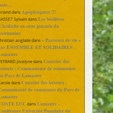
reste…
Apophtegmes !!!
Briand
dans
Les béalières
BASSET Sylvain
dans
d’Ardèche en cette journée du
patrimoine
« Parcours de vie »
hristian anglade
dans
par ENSEMBLE ET SOLIDAIRES –
Lamastre
Courrier des
PEYRARD Jocelyne
dans
lecteurs : Communauté de communes
du Pays de Lamastre
Courrier des lecteurs :
Carole
dans
Communauté de communes du Pays de
Lamastre
COSTE LUC
Lamastre –
dans
Conférence Université Populaire du