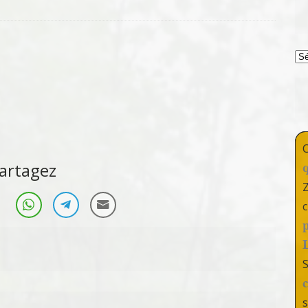
T
artagez
c
s