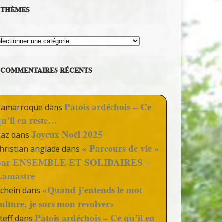
THÈMES
hèmes
COMMENTAIRES RÉCENTS
Patois ardéchois – Ce
Camarroque
dans
qu’il en reste…
Joyeux Noël 2025
Zaz
dans
« Parcours de vie »
hristian anglade
dans
par ENSEMBLE ET SOLIDAIRES –
Lamastre
«Quand j’entends le mot
Schein
dans
culture, je sors mon revolver»
Patois ardéchois – Ce qu’il en
teff
dans