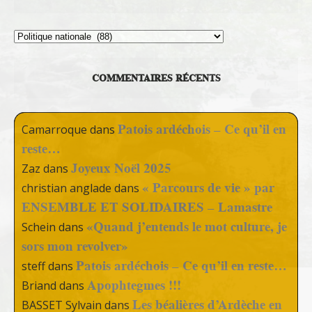
Thèmes
COMMENTAIRES RÉCENTS
Patois ardéchois – Ce qu’il en
Camarroque
dans
reste…
Joyeux Noël 2025
Zaz
dans
« Parcours de vie » par
christian anglade
dans
ENSEMBLE ET SOLIDAIRES – Lamastre
«Quand j’entends le mot culture, je
Schein
dans
sors mon revolver»
Patois ardéchois – Ce qu’il en reste…
steff
dans
Apophtegmes !!!
Briand
dans
Les béalières d’Ardèche en
BASSET Sylvain
dans