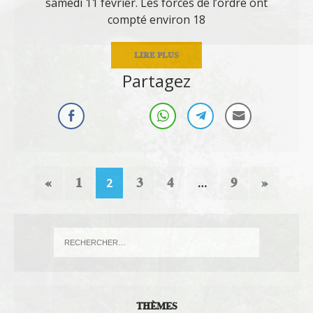
samedi 11 février. Les forces de l’ordre ont
compté environ 18
LIRE PLUS
Partagez
«
1
3
4
9
»
2
…
THÈMES