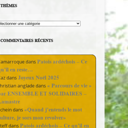
THÈMES
hèmes
COMMENTAIRES RÉCENTS
Patois ardéchois – Ce
Camarroque
dans
qu’il en reste…
Joyeux Noël 2025
Zaz
dans
« Parcours de vie »
hristian anglade
dans
par ENSEMBLE ET SOLIDAIRES –
Lamastre
«Quand j’entends le mot
Schein
dans
culture, je sors mon revolver»
Patois ardéchois – Ce qu’il en
teff
dans