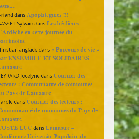
reste…
Apophtegmes !!!
Briand
dans
Les béalières
BASSET Sylvain
dans
d’Ardèche en cette journée du
patrimoine
« Parcours de vie »
hristian anglade
dans
par ENSEMBLE ET SOLIDAIRES –
Lamastre
Courrier des
PEYRARD Jocelyne
dans
lecteurs : Communauté de communes
du Pays de Lamastre
Courrier des lecteurs :
Carole
dans
Communauté de communes du Pays de
Lamastre
COSTE LUC
Lamastre –
dans
Conférence Université Populaire du