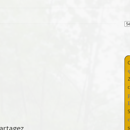
T
c
artagez
s