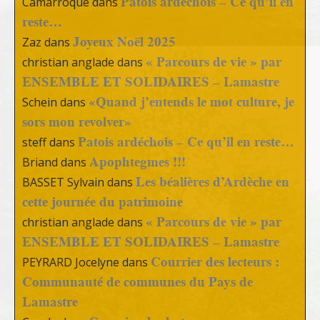
Patois ardéchois – Ce qu’il en
Camarroque
dans
reste…
Joyeux Noël 2025
Zaz
dans
« Parcours de vie » par
christian anglade
dans
ENSEMBLE ET SOLIDAIRES – Lamastre
«Quand j’entends le mot culture, je
Schein
dans
sors mon revolver»
Patois ardéchois – Ce qu’il en reste…
steff
dans
Apophtegmes !!!
Briand
dans
Les béalières d’Ardèche en
BASSET Sylvain
dans
cette journée du patrimoine
« Parcours de vie » par
christian anglade
dans
ENSEMBLE ET SOLIDAIRES – Lamastre
Courrier des lecteurs :
PEYRARD Jocelyne
dans
Communauté de communes du Pays de
Lamastre