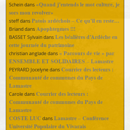
«Quand j’entends le mot culture, je
Schein
dans
sors mon revolver»
Patois ardéchois – Ce qu’il en reste…
steff
dans
Apophtegmes !!!
Briand
dans
Les béalières d’Ardèche en
BASSET Sylvain
dans
cette journée du patrimoine
« Parcours de vie » par
christian anglade
dans
ENSEMBLE ET SOLIDAIRES – Lamastre
Courrier des lecteurs :
PEYRARD Jocelyne
dans
Communauté de communes du Pays de
Lamastre
Courrier des lecteurs :
Carole
dans
Communauté de communes du Pays de
Lamastre
COSTE LUC
Lamastre – Conférence
dans
Université Populaire du Vivarais