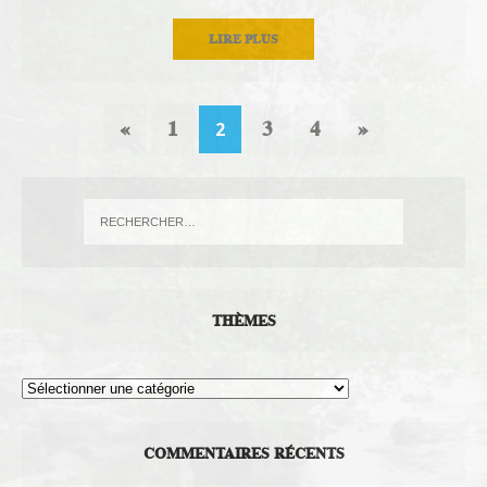
LIRE PLUS
«
1
3
4
»
2
THÈMES
Thèmes
COMMENTAIRES RÉCENTS