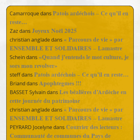
Patois ardéchois – Ce qu’il en
Camarroque
dans
reste…
Joyeux Noël 2025
Zaz
dans
« Parcours de vie » par
christian anglade
dans
ENSEMBLE ET SOLIDAIRES – Lamastre
«Quand j’entends le mot culture, je
Schein
dans
sors mon revolver»
Patois ardéchois – Ce qu’il en reste…
steff
dans
Apophtegmes !!!
Briand
dans
Les béalières d’Ardèche en
BASSET Sylvain
dans
cette journée du patrimoine
« Parcours de vie » par
christian anglade
dans
ENSEMBLE ET SOLIDAIRES – Lamastre
Courrier des lecteurs :
PEYRARD Jocelyne
dans
Communauté de communes du Pays de