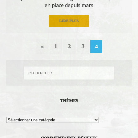
en place depuis mars
LIRE PLUS
«
1
2
3
4
THÈMES
Thèmes