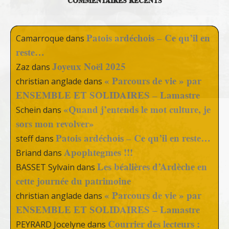
COMMENTAIRES RÉCENTS
Patois ardéchois – Ce qu’il en
Camarroque
dans
reste…
Joyeux Noël 2025
Zaz
dans
« Parcours de vie » par
christian anglade
dans
ENSEMBLE ET SOLIDAIRES – Lamastre
«Quand j’entends le mot culture, je
Schein
dans
sors mon revolver»
Patois ardéchois – Ce qu’il en reste…
steff
dans
Apophtegmes !!!
Briand
dans
Les béalières d’Ardèche en
BASSET Sylvain
dans
cette journée du patrimoine
« Parcours de vie » par
christian anglade
dans
ENSEMBLE ET SOLIDAIRES – Lamastre
Courrier des lecteurs :
PEYRARD Jocelyne
dans