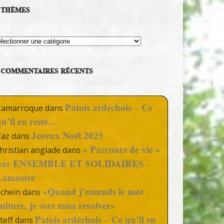
THÈMES
hèmes
COMMENTAIRES RÉCENTS
Patois ardéchois – Ce
Camarroque
dans
qu’il en reste…
Joyeux Noël 2025
Zaz
dans
« Parcours de vie »
hristian anglade
dans
par ENSEMBLE ET SOLIDAIRES –
Lamastre
«Quand j’entends le mot
Schein
dans
culture, je sors mon revolver»
Patois ardéchois – Ce qu’il en
teff
dans