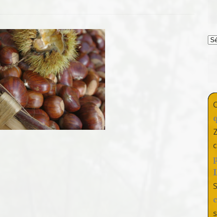
T
c
s