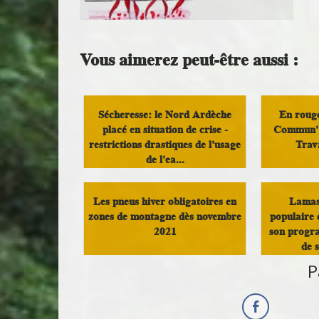
Vous aimerez peut-être aussi :
Sécheresse: le Nord Ardèche
En rouge
placé en situation de crise -
Commun' 
restrictions drastiques de l'usage
Trav
de l'ea...
Dém
Vivre au pays
Les pneus hiver obligatoires en
Lamast
zones de montagne dès novembre
populaire 
2021
son progr
de 
P
Vivre au pays
V