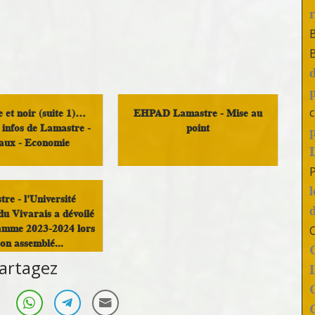
c
 et noir (suite 1)…
EHPAD Lamastre - Mise au
infos de Lamastre -
point
aux - Economie
Santé et solidarité
ocratie Locale
re - l'Université
du Vivarais a dévoilé
amme 2023-2024 lors
son assemblé...
artagez
ivre au pays