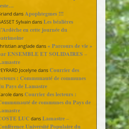
reste…
Apophtegmes !!!
Briand
dans
Les béalières
BASSET Sylvain
dans
d’Ardèche en cette journée du
patrimoine
« Parcours de vie »
hristian anglade
dans
par ENSEMBLE ET SOLIDAIRES –
Lamastre
Courrier des
PEYRARD Jocelyne
dans
lecteurs : Communauté de communes
du Pays de Lamastre
Courrier des lecteurs :
Carole
dans
Communauté de communes du Pays de
Lamastre
COSTE LUC
Lamastre –
dans
Conférence Université Populaire du