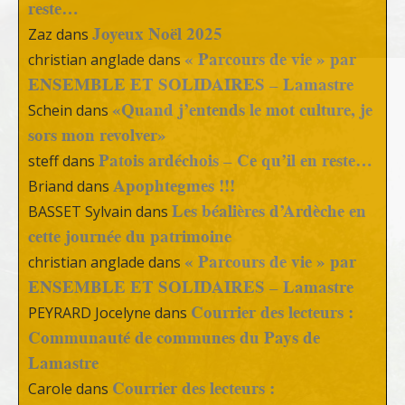
reste…
Joyeux Noël 2025
Zaz
dans
« Parcours de vie » par
christian anglade
dans
ENSEMBLE ET SOLIDAIRES – Lamastre
«Quand j’entends le mot culture, je
Schein
dans
sors mon revolver»
Patois ardéchois – Ce qu’il en reste…
steff
dans
Apophtegmes !!!
Briand
dans
Les béalières d’Ardèche en
BASSET Sylvain
dans
cette journée du patrimoine
« Parcours de vie » par
christian anglade
dans
ENSEMBLE ET SOLIDAIRES – Lamastre
Courrier des lecteurs :
PEYRARD Jocelyne
dans
Communauté de communes du Pays de
Lamastre
Courrier des lecteurs :
Carole
dans