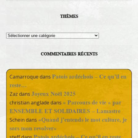
THÈMES
Thèmes
COMMENTAIRES RÉCENTS
Patois ardéchois – Ce qu’il en
Camarroque
dans
reste…
Joyeux Noël 2025
Zaz
dans
« Parcours de vie » par
christian anglade
dans
ENSEMBLE ET SOLIDAIRES – Lamastre
«Quand j’entends le mot culture, je
Schein
dans
sors mon revolver»
Patois ardéchois – Ce qu’il en reste…
steff
dans