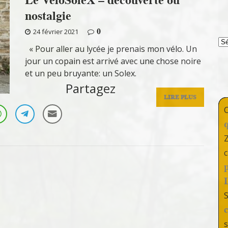
nostalgie
0
24 février 2021
T
« Pour aller au lycée je prenais mon vélo. Un
jour un copain est arrivé avec une chose noire
et un peu bruyante: un Solex.
Partagez
LIRE PLUS
c
s