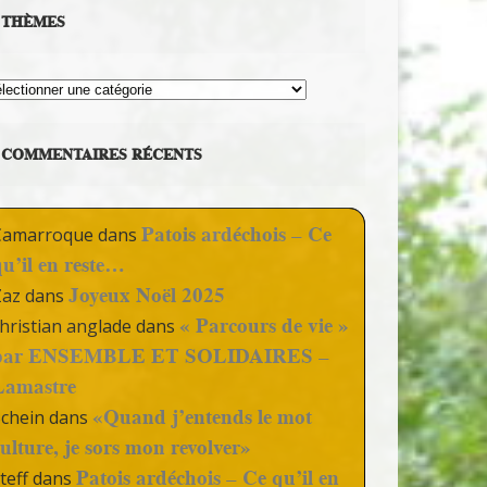
THÈMES
hèmes
COMMENTAIRES RÉCENTS
Patois ardéchois – Ce
Camarroque
dans
qu’il en reste…
Joyeux Noël 2025
Zaz
dans
« Parcours de vie »
hristian anglade
dans
par ENSEMBLE ET SOLIDAIRES –
Lamastre
«Quand j’entends le mot
Schein
dans
culture, je sors mon revolver»
Patois ardéchois – Ce qu’il en
teff
dans