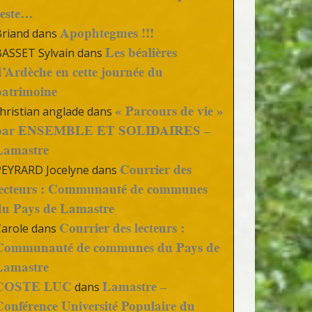
reste…
Apophtegmes !!!
Briand
dans
Les béalières
BASSET Sylvain
dans
d’Ardèche en cette journée du
patrimoine
« Parcours de vie »
hristian anglade
dans
par ENSEMBLE ET SOLIDAIRES –
Lamastre
Courrier des
PEYRARD Jocelyne
dans
lecteurs : Communauté de communes
du Pays de Lamastre
Courrier des lecteurs :
Carole
dans
Communauté de communes du Pays de
Lamastre
COSTE LUC
Lamastre –
dans
Conférence Université Populaire du